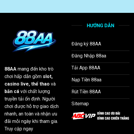
HƯỚNG DẪN
Đăng ký 88AA
Đăng Nhập 88aa
Tải App 88AA
88AA
mang đến kho trò
chơi hấp dẫn gồm
slot,
Nạp Tiền 88aa
casino live, thể thao
và
bắn cá
với chất lượng
Rút Tiền 88AA
truyền tải ổn định. Người
Sitemap
chơi được hỗ trợ giao dịch
nhanh, an toàn và nhận ưu
đãi mỗi ngày khi tham gia.
Truy cập ngay